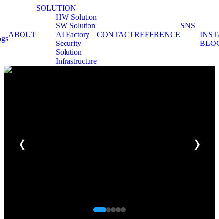
SOLUTION
HW Solution
SW Solution
SNS
ABOUT
AI Factory
CONTACT
REFERENCE
INS
Security
BLO
Solution
Infrastructure
❮
❯